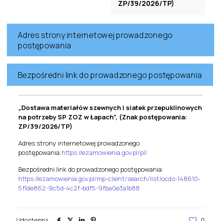
ZP/39/2026/TP)
Adres strony internetowej prowadzonego
postępowania
Bezpośredni link do prowadzonego postępowania
„Dostawa materiałów szewnych i siatek przepuklinowych
na potrzeby SP ZOZ w Łapach”, (Znak postępowania:
ZP/39/2026/TP)
Adres strony internetowej prowadzonego
postępowania:
https://ezamowienia.gov.pl/pl/
Bezpośredni link do prowadzonego postępowania:
https://ezamowienia.gov.pl/mp-client/search/list/ocds-148610-
5f1de862-9c5d-4c2f-bdf5-9fba0e3a1b88
Udostępnij
0