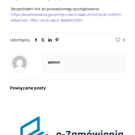
Bezpośredni link do prowadzonego postępowania:
https://ezamowienia.gov.pl/mp-client/search/list/ocds-148610-
efeac0d4-736c-467e-abc5-1bede15f1b5f
Udostępnij
0
admin
Powiązane posty